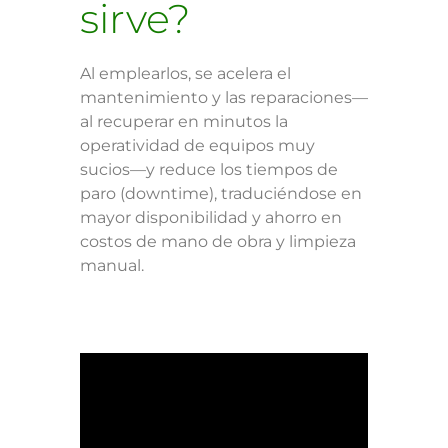
sirve?
Al emplearlos, se acelera el
mantenimiento y las reparaciones—
al recuperar en minutos la
operatividad de equipos muy
sucios—y reduce los tiempos de
paro (downtime), traduciéndose en
mayor disponibilidad y ahorro en
costos de mano de obra y limpieza
manual.