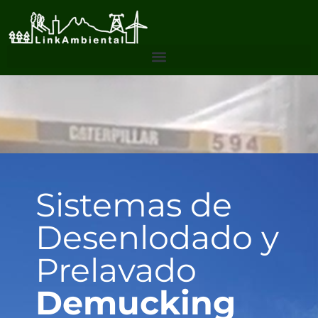
Sistemas de
Desenlodado y
Prelavado
Demucking