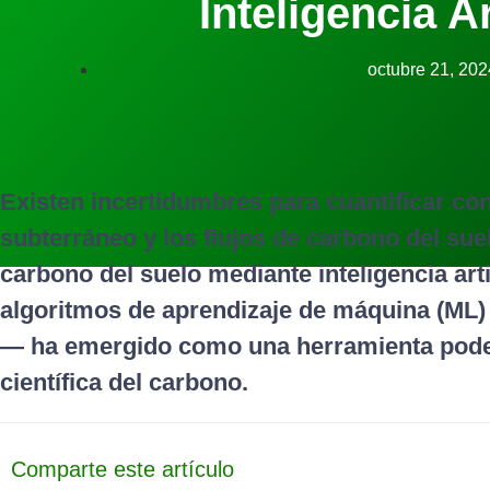
Inteligencia Ar
octubre 21, 202
Existen incertidumbres para cuantificar co
subterráneo y los flujos de carbono del sue
carbono del suelo mediante inteligencia arti
algoritmos de aprendizaje de máquina (ML) 
— ha emergido como una herramienta pode
científica del carbono.
Comparte este artículo