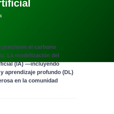
tificial
4
n precisión el carbono
lo. La modelización del
ficial (IA) —incluyendo
y aprendizaje profundo (DL)
rosa en la comunidad